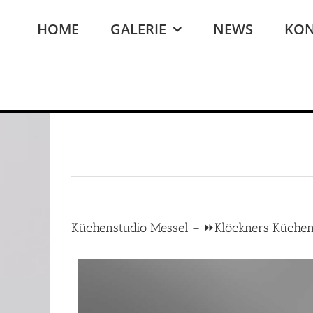
Zum
Inhalt
HOME
GALERIE
NEWS
KON
springen
Küchenstudio Messel – ⏩Klöckners Küche