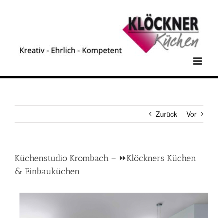
Zum
Inhalt
springen
Zurück
Vor
Küchenstudio Krombach – ⏩Klöckners Küchen
& Einbauküchen