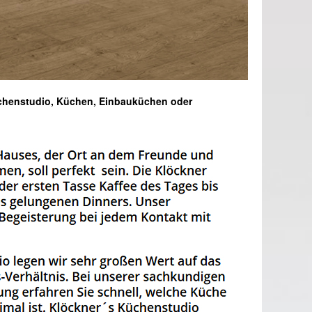
chenstudio, Küchen, Einbauküchen oder