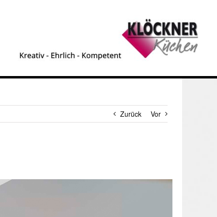
Zurück
Vor