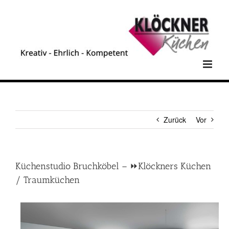
Zum
Inhalt
springen
Zurück
Vor
Küchenstudio Bruchköbel – ⏩Klöckners Küchen
/ Traumküchen