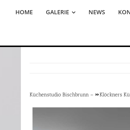
Zum
Inhalt
HOME
GALERIE
NEWS
KON
springen
Küchenstudio Bischbrunn – ⏩Klöckners K